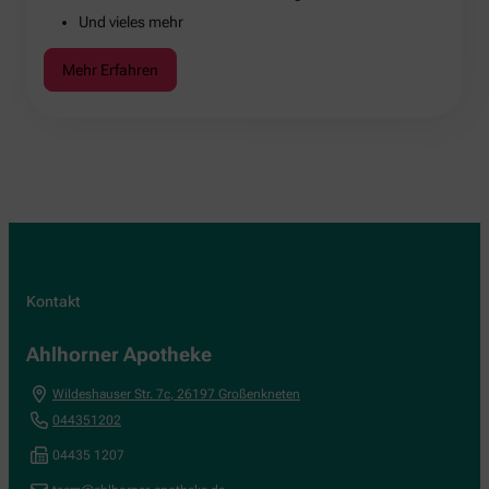
Und vieles mehr
Mehr Erfahren
Kontakt
Ahlhorner Apotheke
Wildeshauser Str. 7c
,
26197
Großenkneten
044351202
04435 1207